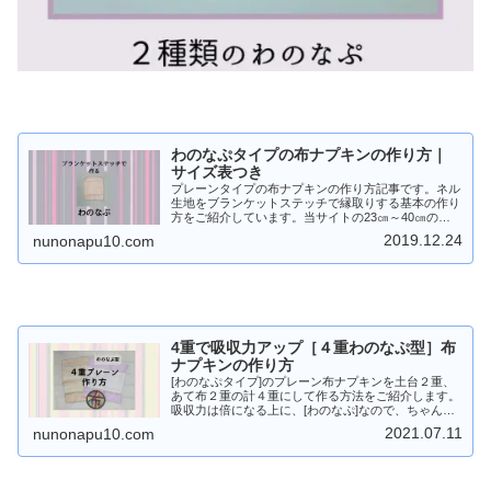
わのなぷタイプの布ナプキンの作り方｜
サイズ表つき
プレーンタイプの布ナプキンの作り方記事です。ネル
生地をブランケットステッチで縁取りする基本の作り
方をご紹介しています。当サイトの23㎝～40㎝のホ
ルダーに合わせたサイズの一覧表や４種類のカーブを
2019.12.24
nunonapu10.com
選べる型紙のダウンロードも。
4重で吸収力アップ［４重わのなぷ型］布
ナプキンの作り方
[わのなぷタイプ]のプレーン布ナプキンを土台２重、
あて布２重の計４重にして作る方法をご紹介します。
吸収力は倍になる上に、[わのなぷ]なので、ちゃんと
洗えてるかどうかも全面確認できる仕様です。ミシン
2021.07.11
nunonapu10.com
を使うので、手縫いでブランケットステッチよりも、
手早く作れるのも魅力です。