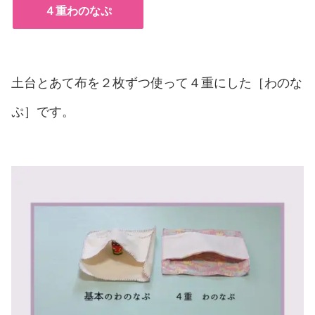
４重わのなぷ
土台とあて布を２枚ずつ使って４重にした［わのな
ぷ］です。