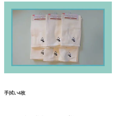
手拭い4枚