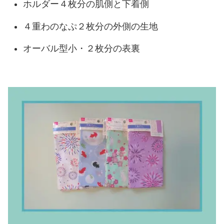
ホルダー４枚分の肌側と下着側
４重わのなぷ２枚分の外側の生地
オーバル型小・２枚分の表裏