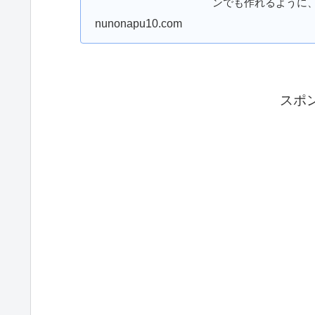
ンでも作れるように
上下のみを肌面の生
nunonapu10.com
スポ