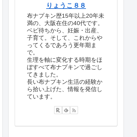
りょうこ８８
布ナプキン歴15年以上20年未
満の、大阪在住の40代です。
ベビ待ちから、妊娠・出産、
子育て。そして、これからや
ってくるであろう更年期ま
で。
生理を軸に変化する時期をほ
ぼすべて布ナプキンで過ごし
てきました。
長い布ナプキン生活の経験か
ら拾い上げた、情報を発信し
ています。