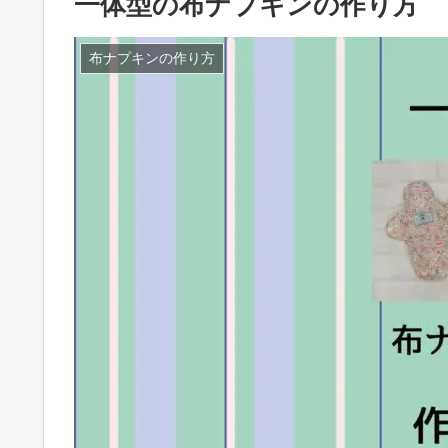
一体型の布ナプキンの作り方
布ナプキンの作り方