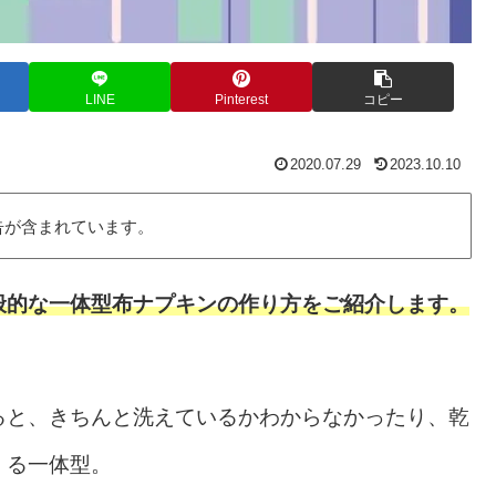
LINE
Pinterest
コピー
2020.07.29
2023.10.10
告が含まれています。
般的な一体型布ナプキンの作り方をご紹介します。
ると、きちんと洗えているかわからなかったり、乾
くる一体型。