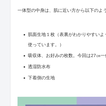
一体型の中身は、肌に近い方から以下のよ
肌面生地１枚（表裏がわかりやすいよ
使っています。）
吸収体、お好みの枚数。今回は27㎝
透湿防水布
下着側の生地